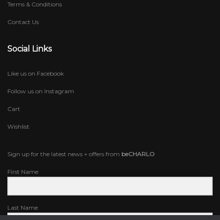
Terms & Conditions
Contact Us
Social Links
Like us on Facebook
Follow us on Instagram
Cart
Wishlist
Sign up for the latest news + offers from
beCHARLO
First Name
Last Name