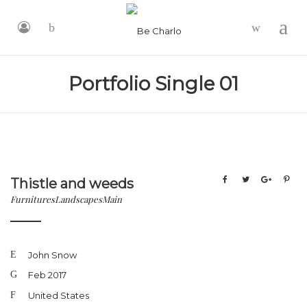
-
Portfolio Single 01
Thistle and weeds
Furnitures
Landscapes
Main
John Snow
Feb 2017
United States